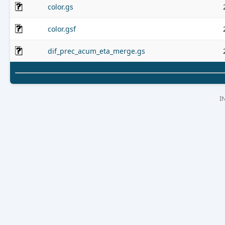
color.gs
color.gsf
dif_prec_acum_eta_merge.gs
I